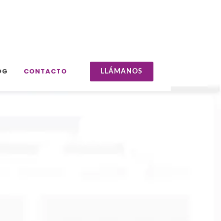
+525553172783
ventas@kopernet.c
OG
CONTACTO
LLÁMANOS