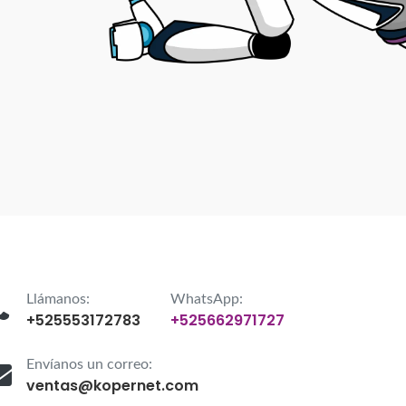
Llámanos:
WhatsApp:
+525553172783
+525662971727
Envíanos un correo:
ventas@kopernet.com