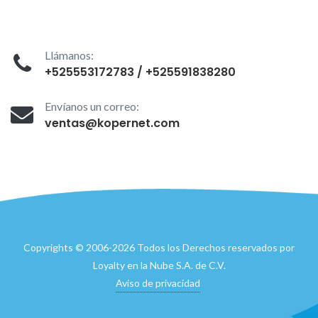
Llámanos:
+525553172783 / +525591838280
Envíanos un correo:
ventas@kopernet.com
Copyrights © 2006-2026 Todos los Derechos reservados por
Loyalty en la Nube S.A. de C.V.
Aviso de privacidad