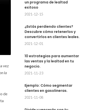
un programa de lealtad
exitoso
2021-12-15
¿Estás perdiendo clientes?
Descubre cómo retenerlos y
convertirlos en clientes leales.
2021-12-01
10 estrategias para aumentar
las ventas y la lealtad en tu
a vez
negocio.
on la
2021-11-23
Ejemplo: Cómo segmentar
clientes en gasolineras.
do de
2021-11-08
rta
Divide y vencerás con tu