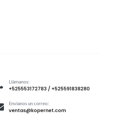
Llámanos:
+525553172783 / +525591838280
Envíanos un correo:
ventas@kopernet.com