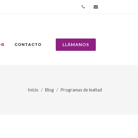
+525553172783
ventas@kopernet
OG
CONTACTO
LLÁMANOS
Inicio
Blog
Programas de lealtad